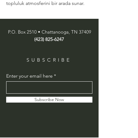
topluluk atmosferini bir arada sunar.
P.O. Box 2510 • Chattanooga, TN 37409
(423) 825-6247
SUBSCRIBE
Enter your email here
Subscribe Now