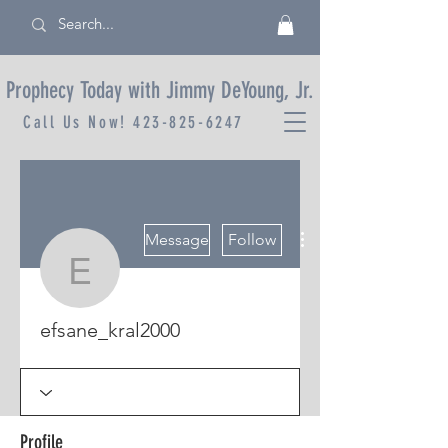
Prophecy Today with Jimmy DeYoung, Jr.
Call Us Now!
423-825-6247
More actions
Message
Follow
efsane_kral2000
efsane_kral2000
Profile